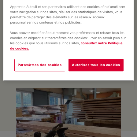
Professionnel Saint-Joseph ont
Internat
Apprentis Auteuil et ses partenaires utilisent des cookies afin d'améliorer
récemment participé à un concours
votre navigation sur nos sites, réaliser des statistiques de visites, vous
unique, les Trophées du Savoir-Faire,
permettre de partager des éléments sur les réseaux sociaux,
personnaliser nos contenus et nos publicités.
Contact
organisé par la Région Nouvelle-
Aquitaine dans le cadre de la Coupe
Vous pouvez modifier à tout moment vos préférences et refuser tous les
cookies en cliquant sur "paramètres des cookies". Pour en savoir plus sur
du monde de rugby 2023 qui se
les cookies que nous utilisons sur nos sites,
consultez notre Politique
Actualités
de cookies.
tiendra en France. Les étudiants ont
eu l'opportunité de concevoir un
Paramètres des cookies
Autoriser tous les cookies
trophée de A à Z, retour sur ce projet.